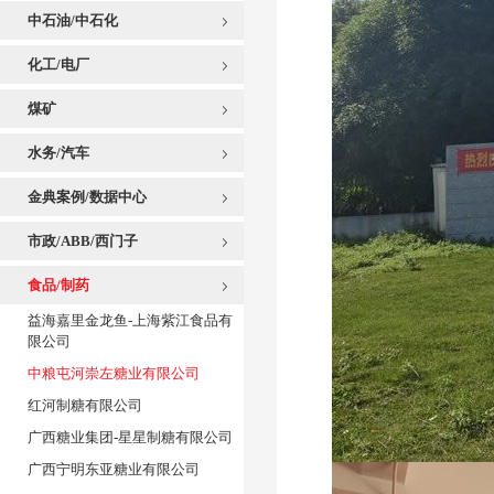
金隅冀东水泥-大同冀东水泥有限
常州供电局-20KV绿地世纪城#2变
中石油/中石化
中广核-中广核新能源贞丰陇塔光
云南曲靖钢铁集团双友钢铁有限公
责任公司
电站
伏电站
司
中石化-黄庄变电站
金隅冀东水泥-滦洲环保科技有限
化工/电厂
常州供电局-绿都万和城1#中间变
国家电投-捡财塘风电场
中国沙钢-江苏沙钢集团有限公司
公司
温州中石油燃料沥青有限责任公司
电所
瓮福化工公司
煤矿
中国南方电网-110KV体育站至航
河钢集团石钢公司
金隅冀东水泥-冀东海德堡（扶
中国石化-中国石化催化剂齐鲁分
镇江供电局-户外电缆
山东鲁泰化学有限公司
洋信和3号线改造项目
风）水泥有限公司
公司
山西焦煤-汾西矿业（集团）公司
日照钢铁有限公司
水务/汽车
国家电网-10KV悦秀园小区
重庆索特盐化股份有限公司
高阳煤矿
中国南方电网-北京师范大学南京
金隅冀东水泥-唐山分公司二厂
中海油-亚电电力
酒钢集团榆中钢铁有限责任公司
国家电网-10KV山姆小镇别墅配电
附属学校
盘锦中法供水有限公司
110KV变电站
姚江上游西排工程
阳煤集团-阳煤平原化工有限公司
金典案例/数据中心
站
中共湖北金盛兰冶金科技有限公司
中国南方电网-深圳市宝安实验学
太湖中法环境
微山山水水泥有限公司
濮阳永金化工有限公司
陕煤集团-陕西华富龙门新能源有
美的空调-安徽美芝精密制造有限
委员会
内蒙古电网-巴彦淖尔电业局黑柳
校
市政/ABB/西门子
限公司
董家口港区中法水务
公司
中国建材-北川中联水泥有限公司
河南金山化工集团
子220kV变电站
承德盛丰钢铁有限公司
中国南方电网-广西新电力投资集
大连广播电视台
泰山隆安煤业公司
南京城北污水处理厂
杭州旭化成纺织有限公司低压柜无
食品/制药
西麟-普洱昆钢嘉华水泥建材有限
三忻集团工业集中区
内蒙古电网-巴彦淖尔电业局沙德
团35KV英桥变电所
承德兆丰钢铁集团有限公司
线测温
公司
安庆新城吾悦商业管理有限公司
格220kV变电站
中共山西汾西矿业集团水峪煤业有
深水宝安水务集团
益海嘉里金龙鱼-上海紫江食品有
中广核-中广核新能源贞丰陇塔光
中国南方电网-深水宝安水务集团
唐山东华钢铁企业集团有限公司
限责任公司
青岛啤酒瓶-青岛荣泰玻璃杯制品
中国印钞造币-南昌印钞有限公司
限公司
伏电站
国家电网-红旗变电站城南35千伏
塘沽中法供水
有限公司
云南昆钢-普洱昆钢嘉华水泥建材
友谊路变电站
唐山冀东水泥-三友矿山35KV变电
ABB高压电机有限公司
中粮屯河崇左糖业有限公司
国家电投-海林中电红旗风力发电
上汽大众汽车有限公司
有限公司
站
中国联通-联通云数据有限公司廊
有限公司
国家电网-110KV中港变电所
中铁十六局集团
红河制糖有限公司
上汽大众-宁波分公司
坊市分公司
江苏扬钢特钢有限公司
山西焦煤-汾西矿业（集团）公司
中国能建湖南火电-新疆五彩湾北
国家电网-泰州换电站
上海西门子开关有限公司
广西糖业集团-星星制糖有限公司
新阳选煤厂
上汽大众-仪征分公司
中国南水北调邓楼泵站
吉林金刚钢铁股份有限公司
二电厂
国家电网-河北石家庄供电局
广西宁明东亚糖业有限公司
淮北矿业-淮北矿业售电有限公司
延峰彼欧（沈阳）汽车外饰系统有
国家能源集团-包神铁路集团
唐山金马钢铁集团有限公司
烟台龙骏风能开发有限公司