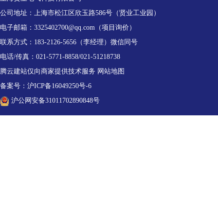
公司地址：上海市松江区欣玉路586号（贤业工业园）
电子邮箱：3325402700@qq.com（项目询价）
联系方式：183-2126-5656（李经理）微信同号
电话/传真：021-5771-8858/021-51218738
腾云建站仅向商家提供技术服务
网站地图
备案号：
沪ICP备16049250号-6
沪公网安备31011702890848号