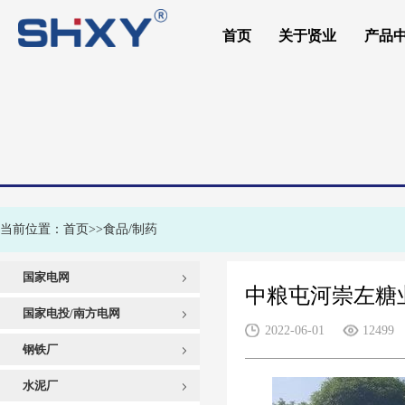
首页
关于贤业
产品
CWSN
无线测温
当前位置：
首页
>>
食品/制药
国家电网
中粮屯河崇左糖
华北电网-张家口供电公司东山坡
国家电投/南方电网
110KV变电站
2022-06-01
12499
国家电投-海林中电红旗风力发电
国家电网-许继集团有限公司
钢铁厂
有限公司
国家电网-安阳供电公司鼎盛
宝钢股份-武汉钢铁有限公司
国家电投集团内蒙古智慧能源有限
水泥厂
220KV变电站
公司
鞍钢股份有限公司