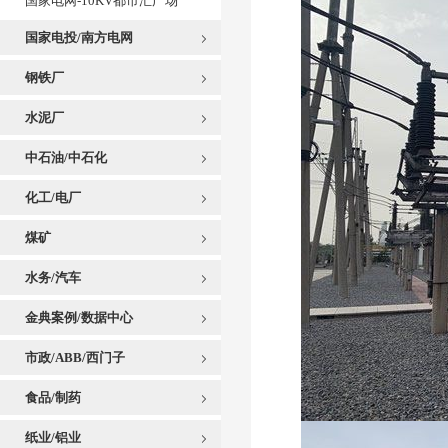
国家电网-10KV都市汇广场
国家电投/南方电网
国家电投-海林中电红旗风力发电
钢铁厂
有限公司
宝钢股份-武汉钢铁有限公司
国家电投集团内蒙古智慧能源有限
水泥厂
公司
鞍钢股份有限公司
金隅冀东水泥-大同冀东水泥有限
中石油/中石化
中广核-中广核新能源贞丰陇塔光
云南曲靖钢铁集团双友钢铁有限公
责任公司
伏电站
司
中石化-黄庄变电站
金隅冀东水泥-滦洲环保科技有限
化工/电厂
国家电投-捡财塘风电场
中国沙钢-江苏沙钢集团有限公司
公司
温州中石油燃料沥青有限责任公司
瓮福化工公司
煤矿
中国南方电网-110KV体育站至航
河钢集团石钢公司
金隅冀东水泥-冀东海德堡（扶
中国石化-中国石化催化剂齐鲁分
山东鲁泰化学有限公司
洋信和3号线改造项目
风）水泥有限公司
公司
山西焦煤-汾西矿业（集团）公司
日照钢铁有限公司
水务/汽车
重庆索特盐化股份有限公司
高阳煤矿
中国南方电网-北京师范大学南京
金隅冀东水泥-唐山分公司二厂
中海油-亚电电力
酒钢集团榆中钢铁有限责任公司
附属学校
盘锦中法供水有限公司
110KV变电站
姚江上游西排工程
阳煤集团-阳煤平原化工有限公司
金典案例/数据中心
中共湖北金盛兰冶金科技有限公司
中国南方电网-深圳市宝安实验学
太湖中法环境
微山山水水泥有限公司
濮阳永金化工有限公司
陕煤集团-陕西华富龙门新能源有
美的空调-安徽美芝精密制造有限
委员会
校
市政/ABB/西门子
限公司
董家口港区中法水务
公司
中国建材-北川中联水泥有限公司
河南金山化工集团
承德盛丰钢铁有限公司
中国南方电网-广西新电力投资集
大连广播电视台
泰山隆安煤业公司
南京城北污水处理厂
杭州旭化成纺织有限公司低压柜无
食品/制药
西麟-普洱昆钢嘉华水泥建材有限
三忻集团工业集中区
团35KV英桥变电所
承德兆丰钢铁集团有限公司
线测温
公司
安庆新城吾悦商业管理有限公司
中共山西汾西矿业集团水峪煤业有
深水宝安水务集团
益海嘉里金龙鱼-上海紫江食品有
中广核-中广核新能源贞丰陇塔光
中国南方电网-深水宝安水务集团
唐山东华钢铁企业集团有限公司
纸业/铝业
限责任公司
青岛啤酒瓶-青岛荣泰玻璃杯制品
中国印钞造币-南昌印钞有限公司