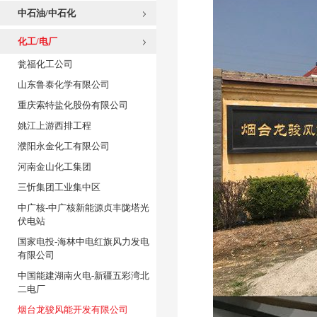
金隅冀东水泥-大同冀东水泥有限
常州供电局-20KV绿地世纪城#2变
中石油/中石化
中广核-中广核新能源贞丰陇塔光
云南曲靖钢铁集团双友钢铁有限公
责任公司
电站
伏电站
司
中石化-黄庄变电站
金隅冀东水泥-滦洲环保科技有限
化工/电厂
常州供电局-绿都万和城1#中间变
国家电投-捡财塘风电场
中国沙钢-江苏沙钢集团有限公司
公司
温州中石油燃料沥青有限责任公司
电所
瓮福化工公司
中国南方电网-110KV体育站至航
河钢集团石钢公司
金隅冀东水泥-冀东海德堡（扶
中国石化-中国石化催化剂齐鲁分
镇江供电局-户外电缆
山东鲁泰化学有限公司
洋信和3号线改造项目
风）水泥有限公司
公司
日照钢铁有限公司
国家电网-10KV悦秀园小区
重庆索特盐化股份有限公司
中国南方电网-北京师范大学南京
金隅冀东水泥-唐山分公司二厂
中海油-亚电电力
酒钢集团榆中钢铁有限责任公司
国家电网-10KV山姆小镇别墅配电
附属学校
110KV变电站
姚江上游西排工程
站
中共湖北金盛兰冶金科技有限公司
中国南方电网-深圳市宝安实验学
微山山水水泥有限公司
濮阳永金化工有限公司
委员会
内蒙古电网-巴彦淖尔电业局黑柳
校
中国建材-北川中联水泥有限公司
河南金山化工集团
子220kV变电站
承德盛丰钢铁有限公司
中国南方电网-广西新电力投资集
西麟-普洱昆钢嘉华水泥建材有限
三忻集团工业集中区
内蒙古电网-巴彦淖尔电业局沙德
团35KV英桥变电所
承德兆丰钢铁集团有限公司
公司
格220kV变电站
中广核-中广核新能源贞丰陇塔光
中国南方电网-深水宝安水务集团
唐山东华钢铁企业集团有限公司
伏电站
国家电网-红旗变电站城南35千伏
云南昆钢-普洱昆钢嘉华水泥建材
友谊路变电站
国家电投-海林中电红旗风力发电
有限公司
有限公司
国家电网-110KV中港变电所
江苏扬钢特钢有限公司
中国能建湖南火电-新疆五彩湾北
国家电网-泰州换电站
吉林金刚钢铁股份有限公司
二电厂
国家电网-河北石家庄供电局
唐山金马钢铁集团有限公司
烟台龙骏风能开发有限公司