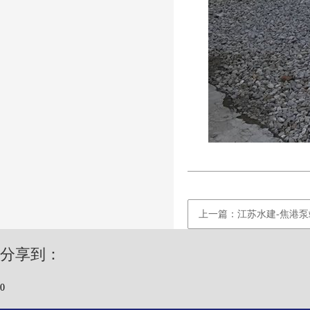
上一篇：江苏水建-焦港
分享到：
0