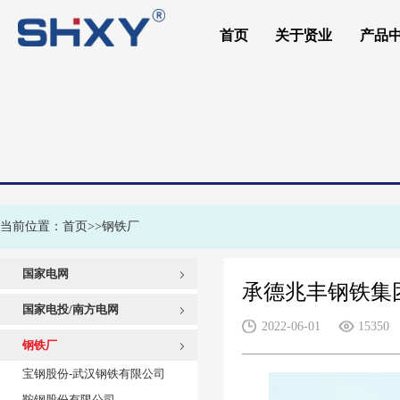
首页
关于贤业
产品
CWSN
无线测温
当前位置：
首页
>>
钢铁厂
国家电网
承德兆丰钢铁集
华北电网-张家口供电公司东山坡
国家电投/南方电网
110KV变电站
2022-06-01
15350
国家电投-海林中电红旗风力发电
国家电网-许继集团有限公司
钢铁厂
有限公司
国家电网-安阳供电公司鼎盛
宝钢股份-武汉钢铁有限公司
国家电投集团内蒙古智慧能源有限
220KV变电站
公司
鞍钢股份有限公司