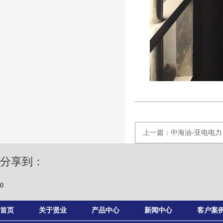
上一篇：中海油-亚电电力
分享到：
0
首页
关于贤业
产品中心
新闻中心
客户案