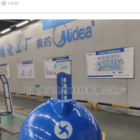
14545