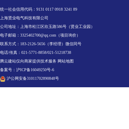
统一社会信用代码：9131 0117 0918 3241 89
上海贤业电气科技有限公司
公司地址：上海市松江区欣玉路586号（贤业工业园）
电子邮箱：3325402700@qq.com（项目询价）
联系方式：183-2126-5656（李经理）微信同号
电话/传真：021-5771-8858/021-51218738
腾云建站仅向商家提供技术服务
网站地图
备案号：
沪ICP备16049250号-6
沪公网安备31011702890848号